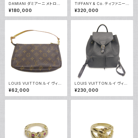
DAMIANI ダミアーニ メトロポ
TIFFANY & Co. ティファニー
リタンドリーム 6Pダイヤモンド
K18 エルサペレッティ ドロップ
¥180,000
¥320,000
ネックレス K18WG 18金 アズ
ペンダント ネックレス 18金 ア
キチェーン Y05255
ズキチェーン Y05240
LOUIS VUITTON ルイ ヴィト
LOUIS VUITTON ルイ ヴィト
ン ポシェット アクセソワール ポ
ン モンスリPM モノグラムアンプ
¥62,000
¥230,000
ーチ モノグラム M51980 Y052
ラント ノワール バックパック リ
27
ュックサック M45205 Y05225