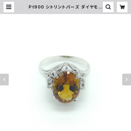
Pt900 シトリントパーズ ダイヤモン
ド デザインリング プラチナ 指輪 12号
Y02981 | 大和屋質店 前橋三俣店