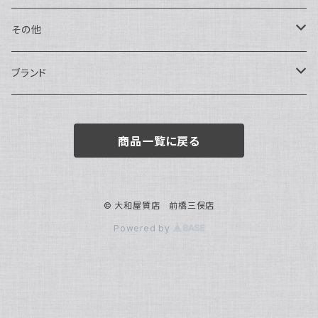
トートバッグ
指輪
アナログ・機械式
その他
バックパック・リュックサック
ピアス・イヤリング
アナログ・クォーツ
ペン・万年筆
ブランド
キーケース・パスケース
ブレスレット・バングル
デジタル
靴
AUDEMARS PIGUET
商品一覧に戻る
ボストンバッグ
チャーム・キーホルダー
ベルト
BOTTEGA VENETA
ブローチ
サングラス
BVLGARI
© 大和屋質店 前橋三俣店
Powered by
カメオ
スカーフ・ハンカチ
Cartier
帽子
CASIO