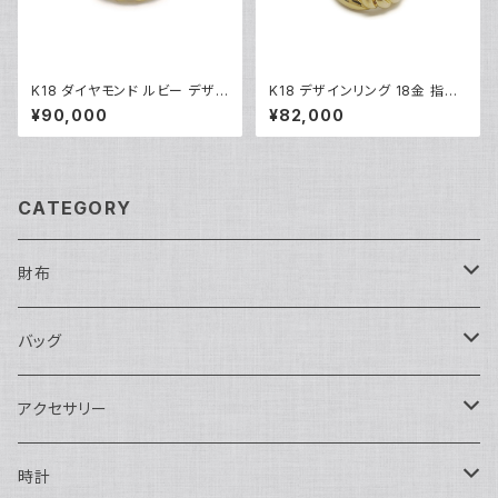
K18 ダイヤモンド ルビー デザイ
K18 デザインリング 18金 指輪
ンリング 18金 指輪 8号 Y0491
9号 Y05273
¥90,000
¥82,000
8
CATEGORY
財布
長財布
バッグ
二つ折り
ショルダーバッグ・ボディバッグ
アクセサリー
ハンドバッグ・ポーチ
ネックレス
時計