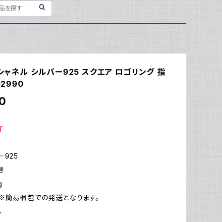
 シャネル シルバー925 スクエア ロゴリング 指
02990
0
T
ー925
号
g
※簡易梱包での発送となります。
B