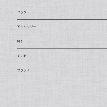
長財布
バッグ
二つ折り
ショルダーバッグ・ボディバッグ
アクセサリー
ハンドバッグ・ポーチ
ネックレス
時計
トートバッグ
指輪
アナログ・機械式
その他
バックパック・リュックサック
ピアス・イヤリング
アナログ・クォーツ
ペン・万年筆
ブランド
キーケース・パスケース
ブレスレット・バングル
デジタル
靴
AUDEMARS PIGUET
ボストンバッグ
チャーム・キーホルダー
ベルト
BOTTEGA VENETA