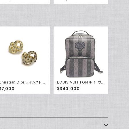
ワイトゴールド 指輪 9号 Y04
ワイトゴールド 指輪 12号 Y0
916
5244
Christian Dior ラインストー
LOUIS VUITTON ルイ･ヴィ
ン CDロゴ クリップイヤリング
トン モノグラム ストライプ エ
¥7,000
¥340,000
※石抜けあり Y05247
クリプス モジュラーバックパッ
ク M45962 LV×NIGO リュ
ックサック Y05224