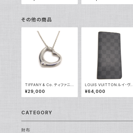
輪 8号 Y05242
ンド リング K18WG 18金 指
輪 17号 Y05256
その他の商品
TIFFANY & Co. ティファニー
LOUIS VUITTON ルイ･ヴ
エレサペレッティ オープンハ
トン 長財布 ダミエ グラフィッ
¥29,000
¥64,000
ート 1Pダイヤ ペンダント ネッ
ト ポルトフォイユ・ブラザ N6
クレス シルバー925 アズキチ
665 Y05199
ェーン Y05239
CATEGORY
財布