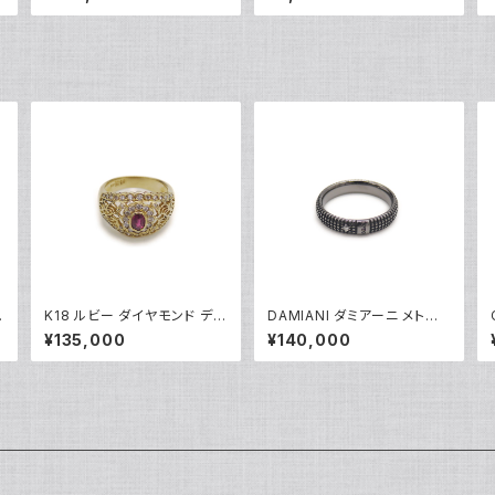
号 Y05246
指輪 9号 Y04624
ィ
K18 ルビー ダイヤモンド デザ
DAMIANI ダミアーニ メトロ
インリング 18金 指輪 10号 Y
ポリタンドリーム 1Pダイヤモ
¥135,000
¥140,000
2
05245
ンド リング K18WG 18金 指
輪 17号 Y05256