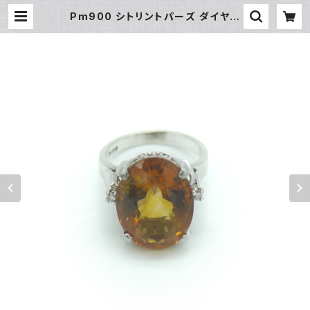
Pm900 シトリントパーズ ダイヤモ
ンド デザインリング プラチナ 指輪 8
号 Y03066 | 大和屋質店 前橋三
俣店