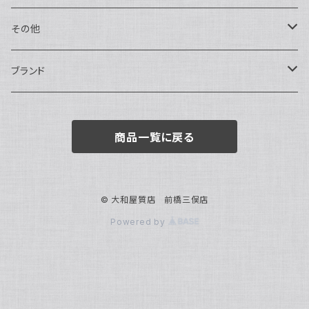
トートバッグ
指輪
アナログ・機械式
その他
バックパック・リュックサック
ピアス・イヤリング
アナログ・クォーツ
ペン・万年筆
ブランド
キーケース・パスケース
ブレスレット・バングル
デジタル
靴
AUDEMARS PIGUET
商品一覧に戻る
ボストンバッグ
チャーム・キーホルダー
ベルト
BOTTEGA VENETA
ブローチ
サングラス
BVLGARI
© 大和屋質店 前橋三俣店
Powered by
カメオ
スカーフ・ハンカチ
Cartier
帽子
CASIO