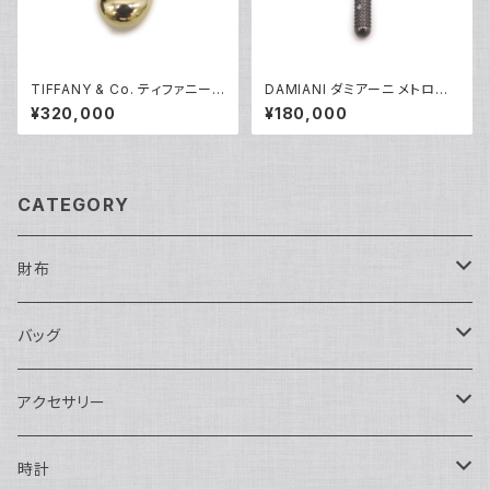
TIFFANY & Co. ティファニー
DAMIANI ダミアーニ メトロポ
K18 エルサペレッティ ドロップ
リタンドリーム 6Pダイヤモンド
¥320,000
¥180,000
ペンダント ネックレス 18金 ア
ネックレス K18WG 18金 アズ
ズキチェーン Y05240
キチェーン Y05255
CATEGORY
財布
長財布
バッグ
二つ折り
ショルダーバッグ・ボディバッグ
アクセサリー
ハンドバッグ・ポーチ
ネックレス
時計