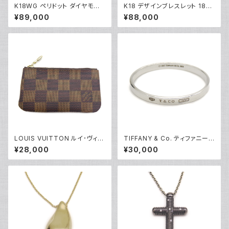
K18WG ペリドット ダイヤモンド
K18 デザインブレスレット 18金
デザインリング 18金 ホワイトゴ
チェーンブレスレット Y04933
¥89,000
¥88,000
ールド 指輪 12号 Y05244
LOUIS VUITTON ルイ･ヴィト
TIFFANY & Co. ティファニー 1
ン ポシェットクレ ダミエ エベヌ
837 ナロー バングル ブレスレ
¥28,000
¥30,000
コインケース N62658 Y0464
ット シルバー925 Y04751
9