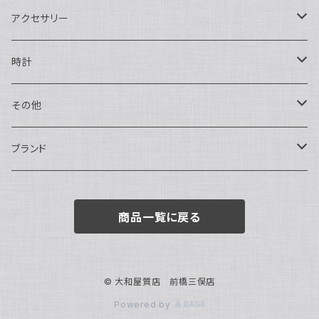
二つ折り
ショルダーバッグ・ボディバッグ
アクセサリー
ハンドバッグ・ポーチ
ネックレス
時計
トートバッグ
指輪
アナログ・機械式
その他
バックパック・リュックサック
ピアス・イヤリング
アナログ・クォーツ
ペン・万年筆
ブランド
キーケース・パスケース
ブレスレット・バングル
デジタル
靴
AUDEMARS PIGUET
商品一覧に戻る
ボストンバッグ
チャーム・キーホルダー
ベルト
BOTTEGA VENETA
ブローチ
サングラス
BVLGARI
© 大和屋質店 前橋三俣店
Powered by