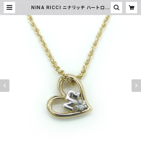
NINA RICCI ニナリッチ ハートロゴ
ペンダント ネックレス Y03096 | 大
和屋質店 前橋三俣店