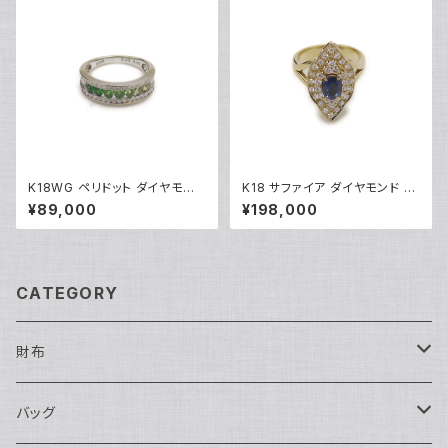
K18WG ペリドット ダイヤモンド
K18 サファイア ダイヤモンド デ
デザインリング 18金 ホワイトゴ
ザインリング 18金 指輪 12号 Y
¥89,000
¥198,000
ールド 指輪 12号 Y05244
05246
CATEGORY
財布
長財布
バッグ