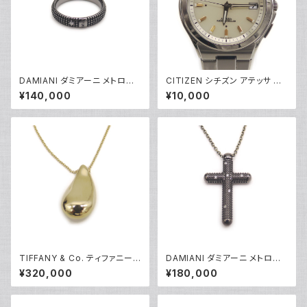
DAMIANI ダミアーニ メトロポ
CITIZEN シチズン アテッサ エ
リタンドリーム 1Pダイヤモンド
コドライブ ソーラー 電波時計 H
¥140,000
¥10,000
リング K18WG 18金 指輪 17号
110-T011331 白文字盤 Y052
Y05256
79
TIFFANY & Co. ティファニー
DAMIANI ダミアーニ メトロポ
K18 エルサペレッティ ドロップ
リタンドリーム 6Pダイヤモンド
¥320,000
¥180,000
ペンダント ネックレス 18金 ア
ネックレス K18WG 18金 アズ
ズキチェーン Y05240
キチェーン Y05255