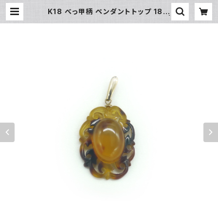
K18 べっ甲柄 ペンダントトップ 18金
ネックレストップ チャーム Y03193 |
大和屋質店 前橋三俣店