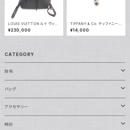
LOUIS VUITTON ルイ ヴィト
TIFFANY & Co. ティファニー
ン モンスリPM モノグラムアンプ
エルサペレッティ スモールクロ
¥230,000
¥14,000
ラント ノワール バックパック リ
ス ペンダント ネックレス シルバ
ュックサック M45205 Y05225
ー925 アズキチェーン Y0523
6
CATEGORY
財布
長財布
バッグ
二つ折り
ショルダーバッグ・ボディバッグ
アクセサリー
ハンドバッグ・ポーチ
ネックレス
時計