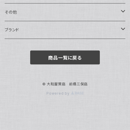
トートバッグ
指輪
アナログ・機械式
その他
バックパック・リュックサック
ピアス・イヤリング
アナログ・クォーツ
ペン・万年筆
ブランド
キーケース・パスケース
ブレスレット・バングル
デジタル
靴
AUDEMARS PIGUET
商品一覧に戻る
ボストンバッグ
チャーム・キーホルダー
ベルト
BOTTEGA VENETA
ブローチ
サングラス
BVLGARI
© 大和屋質店 前橋三俣店
Powered by
カメオ
スカーフ・ハンカチ
Cartier
帽子
CASIO