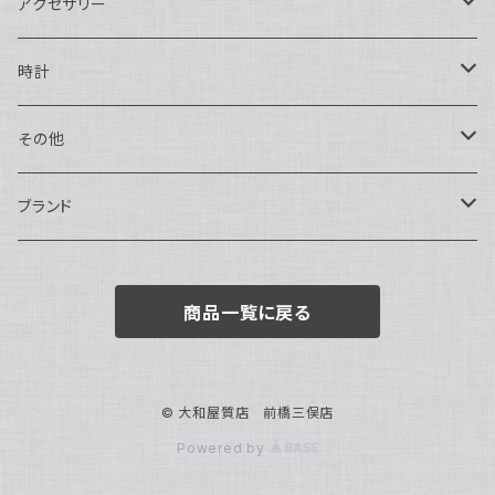
二つ折り
ショルダーバッグ・ボディバッグ
アクセサリー
ハンドバッグ・ポーチ
ネックレス
時計
トートバッグ
指輪
アナログ・機械式
その他
バックパック・リュックサック
ピアス・イヤリング
アナログ・クォーツ
ペン・万年筆
ブランド
キーケース・パスケース
ブレスレット・バングル
デジタル
靴
AUDEMARS PIGUET
商品一覧に戻る
ボストンバッグ
チャーム・キーホルダー
ベルト
BOTTEGA VENETA
ブローチ
サングラス
BVLGARI
© 大和屋質店 前橋三俣店
Powered by
カメオ
スカーフ・ハンカチ
Cartier