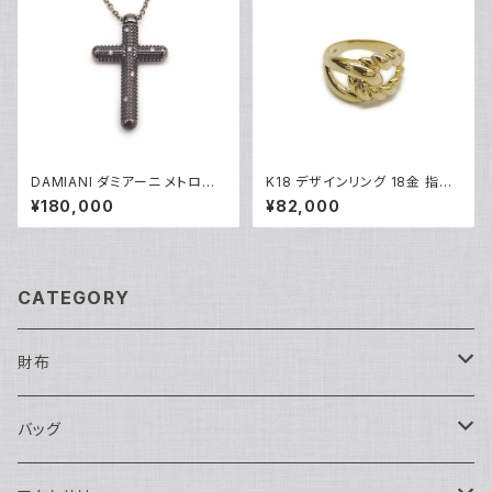
DAMIANI ダミアーニ メトロポ
K18 デザインリング 18金 指輪
リタンドリーム 6Pダイヤモンド
9号 Y05273
¥180,000
¥82,000
ネックレス K18WG 18金 アズ
キチェーン Y05255
CATEGORY
財布
長財布
バッグ