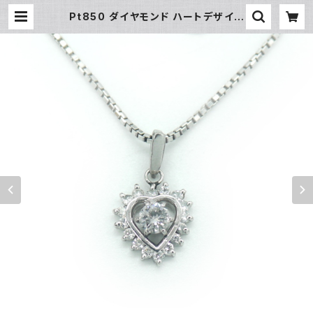
Pt850 ダイヤモンド ハートデザイン
ペンダント ネックレス プラチナ ベネ
チアンチェーン Y03273 | 大和屋質
店 前橋三俣店