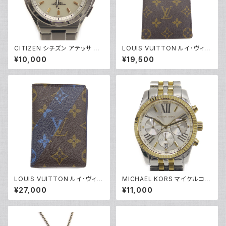
CITIZEN シチズン アテッサ エ
LOUIS VUITTON ルイ･ヴィト
コドライブ ソーラー 電波時計 H
ン モノグラム ポルト バルール カ
¥10,000
¥19,500
110-T011331 白文字盤 Y052
ルト クレディ M61823 Y0517
79
0
LOUIS VUITTON ルイ･ヴィト
MICHAEL KORS マイケルコー
ン オーガナイザードゥポッシュ
ス クォーツ クロノグラフ 腕時計
¥27,000
¥11,000
モノグラム カードケース M6117
銀文字盤 MK5955 Y05269
1 Y04465