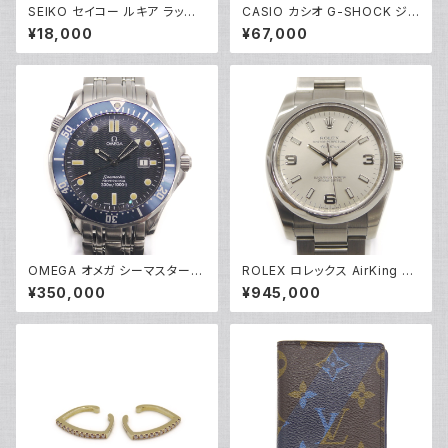
SEIKO セイコー ルキア ラッキ
CASIO カシオ G-SHOCK ジ
ーパスポート SSQV020 ソーラ
ーショック GMC-B2100D-1AJ
¥18,000
¥67,000
ー 電波時計 レディースウォッチ
F フルメタルクロノグラフ ソーラ
Y05284
ー電波時計 モバイルリンク 黒
文字盤 Y05216
OMEGA オメガ シーマスター
ROLEX ロレックス AirKing エ
プロフェッショナル 300 2541.8
アキング 114200 M番 SS 自動
¥350,000
¥945,000
0 ダイバーズウォッチ クォーツ
巻き シルバー文字盤 Y05156
青文字盤 Y05285