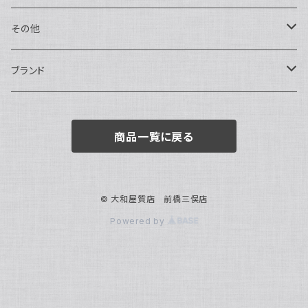
トートバッグ
指輪
アナログ・機械式
その他
バックパック・リュックサック
ピアス・イヤリング
アナログ・クォーツ
ペン・万年筆
ブランド
キーケース・パスケース
ブレスレット・バングル
デジタル
靴
AUDEMARS PIGUET
商品一覧に戻る
ボストンバッグ
チャーム・キーホルダー
ベルト
BOTTEGA VENETA
ブローチ
サングラス
BVLGARI
© 大和屋質店 前橋三俣店
Powered by
カメオ
スカーフ・ハンカチ
Cartier
帽子
CASIO