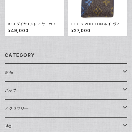
K18 ダイヤモンド イヤーカフ 1
LOUIS VUITTON ルイ･ヴィト
8金 Y05253
ン オーガナイザードゥポッシュ
¥49,000
¥27,000
モノグラム カードケース M6117
1 Y04465
CATEGORY
財布
長財布
バッグ
二つ折り
ショルダーバッグ・ボディバッグ
アクセサリー
ハンドバッグ・ポーチ
ネックレス
時計