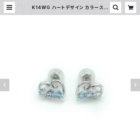
K14WG ハートデザイン カラースト
ーン ピアス 14金 ホワイトゴールド
スタッドピアス Y03369 | 大和屋質
店 前橋三俣店