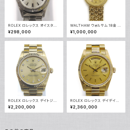
ROLEX ロレックス オイスター
WALTHAM ウォルサム 18金 手
パーペチュアル 6623 7桁17番
巻き時計 レディースウォッチ ド
¥298,000
¥1,000,000
自動巻き シルバー文字盤 レディ
レスウォッチ ダイヤモンド 金文
ースウォッチ Y04583
字盤 Y05142
ROLEX ロレックス デイトジャ
ROLEX ロレックス デイデイト 1
スト 68278G L番 10Pダイヤ
8038 72番 自動巻き K18YG
¥2,200,000
¥2,360,000
自動巻き K18YG ゴールド文字
ゴールド文字盤 Y04511
盤 ボーイズ Y04242