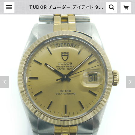
TUDOR チューダー デイデイト 946
13 B34番 SS/YG 自動巻き チュード
ル Y03758 | 大和屋質店 前橋三
俣店