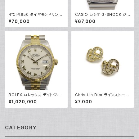
4℃ Pt950 ダイヤモンドリング
CASIO カシオ G-SHOCK ジ
[True Love] プラチナ 指輪 8
ーショック GMC-B2100D-1AJ
¥70,000
¥67,000
号 Y05242
F フルメタルクロノグラフ ソーラ
ー電波時計 モバイルリンク 黒
文字盤 Y05216
ROLEX ロレックス デイトジャ
Christian Dior ラインストーン
スト 16013 ローマンイデックス
CDロゴ クリップイヤリング ※
¥1,020,000
¥7,000
R番 SS/YG 自動巻き アイボリ
石抜けあり Y05247
ー文字盤 Y04955
CATEGORY