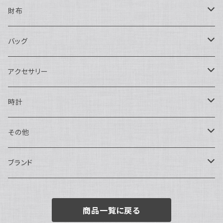
財布
長財布
バッグ
二つ折り
ショルダーバッグ・ボディバッグ
アクセサリー
ハンドバッグ・ポーチ
ネックレス
時計
トートバッグ
指輪
アナログ・機械式
その他
バックパック・リュックサック
ピアス・イヤリング
アナログ・クォーツ
ペン・万年筆
ブランド
キーケース・パスケース
ブレスレット・バングル
デジタル
靴
AUDEMARS PIGUET
商品一覧に戻る
ボストンバッグ
チャーム・キーホルダー
ベルト
BOTTEGA VENETA