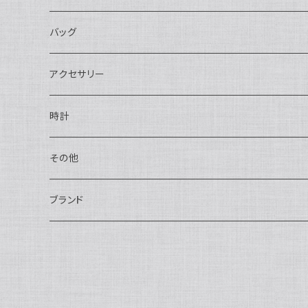
長財布
バッグ
二つ折り
ショルダーバッグ・ボディバッグ
アクセサリー
ハンドバッグ・ポーチ
ネックレス
時計
トートバッグ
指輪
アナログ・機械式
その他
バックパック・リュックサック
ピアス・イヤリング
アナログ・クォーツ
ペン・万年筆
ブランド
キーケース・パスケース
ブレスレット・バングル
デジタル
靴
AUDEMARS PIGUET
ボストンバッグ
チャーム・キーホルダー
ベルト
BOTTEGA VENETA