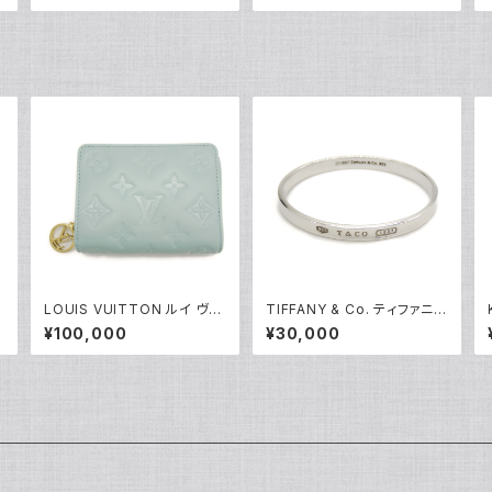
輪 17号 Y05256
LOUIS VUITTON ルイ ヴィ
TIFFANY & Co. ティファニー
トン ポルトフォイユ ルー モノ
1837 ナロー バングル ブレス
¥100,000
¥30,000
グラム クッサン ブルーグラシ
レット シルバー925 Y04751
エ 2つ折り財布 M81709 Y0
5200