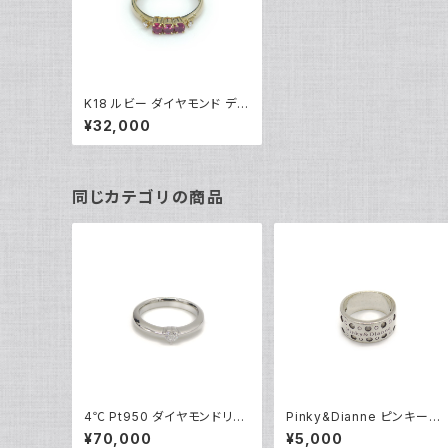
K18 ルビー ダイヤモンド デザ
インリング 18金 指輪 10号 Y
¥32,000
03790
同じカテゴリの商品
4℃ Pt950 ダイヤモンドリン
Pinky&Dianne ピンキーア
グ [True Love] プラチナ 指
ンドダイアン シルバーリング
¥70,000
¥5,000
輪 8号 Y05242
指輪 9号 Y04624