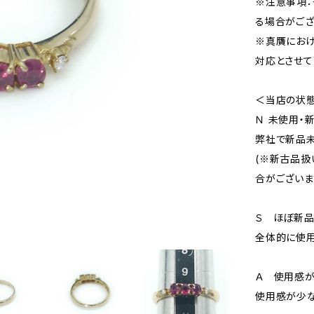
※注意事項：
る場合がござ
※真贋にお
対応とさせて
＜当店の状
Ｎ 未使用・
弊社で新品未
(※新古品扱
合がございま
Ｓ ほぼ新
全体的に使用
Ａ 使用感が
使用感が少な