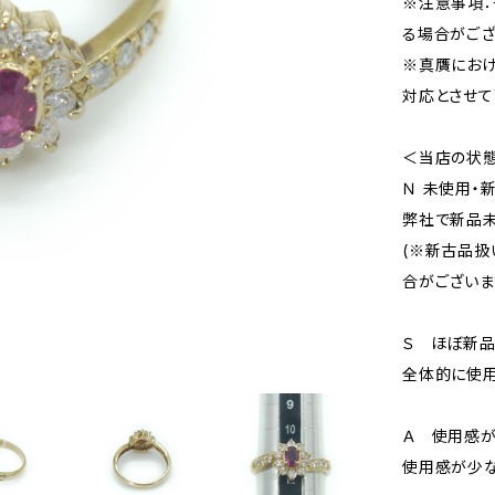
※注意事項：
る場合がござ
※真贋にお
対応とさせて
＜当店の状
Ｎ 未使用・
弊社で新品未
(※新古品扱
合がございま
Ｓ ほぼ新
全体的に使用
Ａ 使用感が
使用感が少な