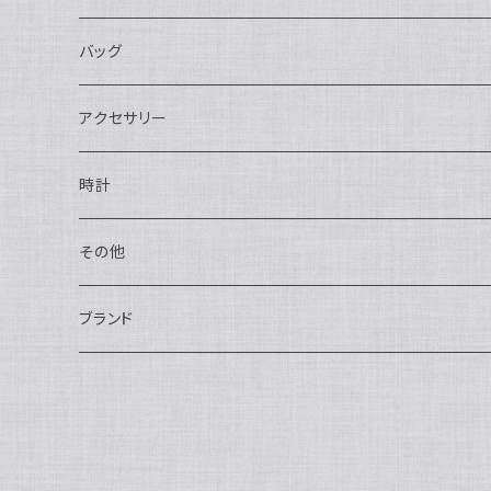
長財布
バッグ
二つ折り
ショルダーバッグ・ボディバッグ
アクセサリー
ハンドバッグ・ポーチ
ネックレス
時計
トートバッグ
指輪
アナログ・機械式
その他
バックパック・リュックサック
ピアス・イヤリング
アナログ・クォーツ
ペン・万年筆
ブランド
キーケース・パスケース
ブレスレット・バングル
デジタル
靴
AUDEMARS PIGUET
ボストンバッグ
チャーム・キーホルダー
ベルト
BOTTEGA VENETA