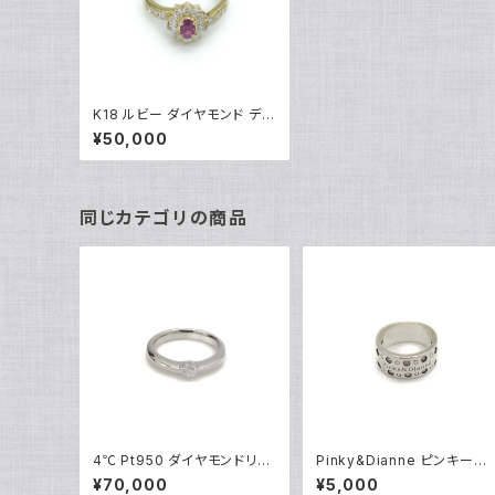
K18 ルビー ダイヤモンド デザ
インリング 18金 指輪 11号 Y
¥50,000
03886
同じカテゴリの商品
4℃ Pt950 ダイヤモンドリン
Pinky&Dianne ピンキーア
グ [True Love] プラチナ 指
ンドダイアン シルバーリング
¥70,000
¥5,000
輪 8号 Y05242
指輪 9号 Y04624