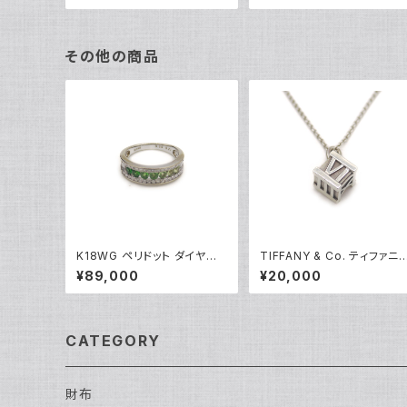
その他の商品
K18WG ペリドット ダイヤモ
TIFFANY & Co. ティファニ
ンド デザインリング 18金 ホ
アトラス キューブ ペンダント
¥89,000
¥20,000
ワイトゴールド 指輪 12号 Y0
ネックレス シルバー925 アズ
5244
キチェーン Y05237
CATEGORY
財布