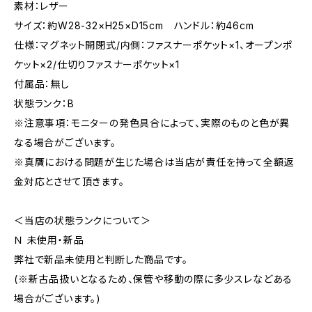
素材：レザー
サイズ：約W28-32×H25×D15cm ハンドル：約46cm
仕様：マグネット開閉式/内側：ファスナーポケット×1、オープンポ
ケット×2/仕切りファスナーポケット×1
付属品：無し
状態ランク：B
※注意事項：モニターの発色具合によって、実際のものと色が異
なる場合がございます。
※真贋における問題が生じた場合は当店が責任を持って全額返
金対応とさせて頂きます。
＜当店の状態ランクについて＞
Ｎ 未使用・新品
弊社で新品未使用と判断した商品です。
(※新古品扱いとなるため、保管や移動の際に多少スレなどある
場合がございます。)