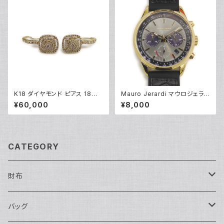
K18 ダイヤモンド ピアス 18金
Mauro Jerardi マウロジェラル
フックピアス Y05252
ディ ソーラー クロノグラフ 腕時
¥60,000
¥8,000
計 MJ063-5 グレー文字盤 Y0
5271
CATEGORY
財布
長財布
バッグ