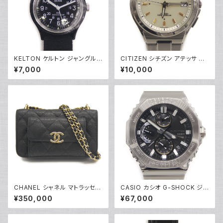
KELTON ケルトン ジャングル
CITIZEN シチズン アテッサ エ
キャンパー ウォッチ 手巻き時計
コドライブ ソーラー 電波時計 H
¥7,000
¥10,000
黒文字盤 9123222J Y05281
110-T011331 白文字盤 Y052
79
CHANEL シャネル マトラッセ
CASIO カシオ G-SHOCK ジ
チェーンクラッチショルダーバッ
ーショック GMC-B2100D-1AJ
¥350,000
¥67,000
グ キャビアスキン ココマーク ブ
F フルメタルクロノグラフ ソーラ
ラック AP2831 Y05223
ー電波時計 モバイルリンク 黒
文字盤 Y05216