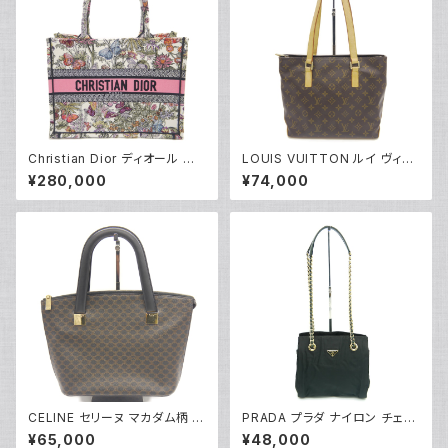
Christian Dior ディオール ブッ
LOUIS VUITTON ルイ ヴィト
クトート バッグ ミディアム ハン
ン カバ ピアノ モノグラム トート
¥280,000
¥74,000
ドバッグ メキシコミレフィオリ M
バッグ ショルダーバッグ M5114
1296ZEBJ Y05232
8 Y05207
CELINE セリーヌ マカダム柄 ト
PRADA プラダ ナイロン チェー
ートバッグ MC97/2 Y05228
ンショルダートートバッグ 型掛け
¥65,000
¥48,000
ショルダーバッグ B4418 Y043