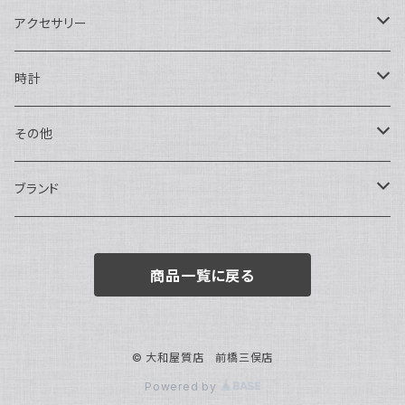
二つ折り
ショルダーバッグ・ボディバッグ
アクセサリー
ハンドバッグ・ポーチ
ネックレス
時計
トートバッグ
指輪
アナログ・機械式
その他
バックパック・リュックサック
ピアス・イヤリング
アナログ・クォーツ
ペン・万年筆
ブランド
キーケース・パスケース
ブレスレット・バングル
デジタル
靴
AUDEMARS PIGUET
商品一覧に戻る
ボストンバッグ
チャーム・キーホルダー
ベルト
BOTTEGA VENETA
ブローチ
サングラス
BVLGARI
© 大和屋質店 前橋三俣店
Powered by