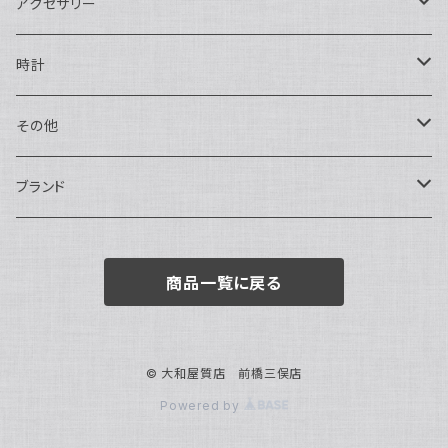
二つ折り
ショルダーバッグ・ボディバッグ
アクセサリー
ハンドバッグ・ポーチ
ネックレス
時計
トートバッグ
指輪
アナログ・機械式
その他
バックパック・リュックサック
ピアス・イヤリング
アナログ・クォーツ
ペン・万年筆
ブランド
キーケース・パスケース
ブレスレット・バングル
デジタル
靴
AUDEMARS PIGUET
商品一覧に戻る
ボストンバッグ
チャーム・キーホルダー
ベルト
BOTTEGA VENETA
ブローチ
サングラス
BVLGARI
© 大和屋質店 前橋三俣店
Powered by
カメオ
スカーフ・ハンカチ
Cartier