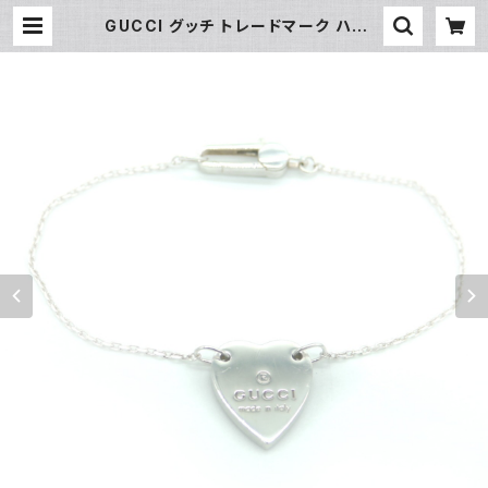
GUCCI グッチ トレードマーク ハート
ペンダント ブレスレット ‎223513 J8
400 8106 シルバー925 Y03940
| 大和屋質店 前橋三俣店