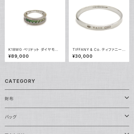
K18WG ペリドット ダイヤモンド
TIFFANY & Co. ティファニー 1
デザインリング 18金 ホワイトゴ
837 ナロー バングル ブレスレ
¥89,000
¥30,000
ールド 指輪 12号 Y05244
ット シルバー925 Y04751
CATEGORY
財布
長財布
バッグ