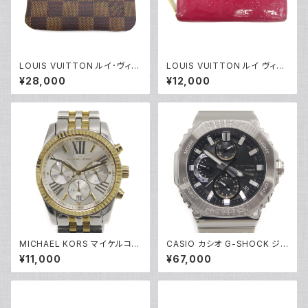
LOUIS VUITTON ルイ･ヴィト
LOUIS VUITTON ルイ ヴィト
ン ポシェットクレ ダミエ エベヌ
ン ジッピー・ウォレット モノグラ
¥28,000
¥12,000
コインケース N62658 Y0464
ム ヴェルニ ローズアンディアン
9
長財布 M90075 Y05071
MICHAEL KORS マイケルコー
CASIO カシオ G-SHOCK ジ
ス クォーツ クロノグラフ 腕時計
ーショック GMC-B2100D-1AJ
¥11,000
¥67,000
銀文字盤 MK5955 Y05269
F フルメタルクロノグラフ ソーラ
ー電波時計 モバイルリンク 黒
文字盤 Y05216