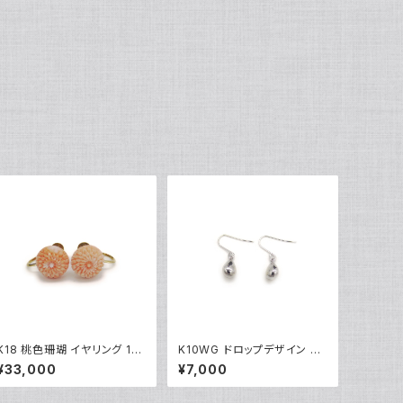
K18 桃色珊瑚 イヤリング 18
K10WG ドロップデザイン ピ
金 ネジ式 Y04894
アス 10金 ホワイトゴールド
¥33,000
¥7,000
フックピアス Y04897