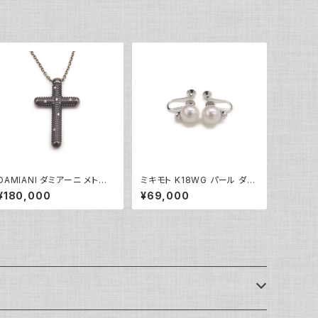
DAMIANI ダミアーニ メトロ
ミキモト K18WG パール ダイ
ポリタンドリーム 6Pダイヤモ
ヤモンド イヤリング 18金 ホ
¥180,000
¥69,000
ンド ネックレス K18WG 18金
ワイトゴールド ネジ式 Y052
アズキチェーン Y05255
48