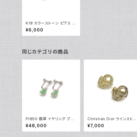
K18 カラーストーン ピアス 1
8金 スタッドピアス Y03400
¥6,000
同じカテゴリの商品
Pt850 翡翠 イヤリング プラ
Christian Dior ラインストー
チナ ネジ式 Y04895
ン CDロゴ クリップイヤリン
¥48,000
¥7,000
※石抜けあり Y05247