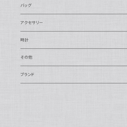
長財布
バッグ
二つ折り
ショルダーバッグ・ボディバッグ
アクセサリー
ハンドバッグ・ポーチ
ネックレス
時計
トートバッグ
指輪
アナログ・機械式
その他
バックパック・リュックサック
ピアス・イヤリング
アナログ・クォーツ
ペン・万年筆
ブランド
キーケース・パスケース
ブレスレット・バングル
デジタル
靴
AUDEMARS PIGUET
ボストンバッグ
チャーム・キーホルダー
ベルト
BOTTEGA VENETA
ブローチ
サングラス
BVLGARI