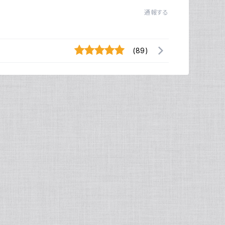
通報する
(89)