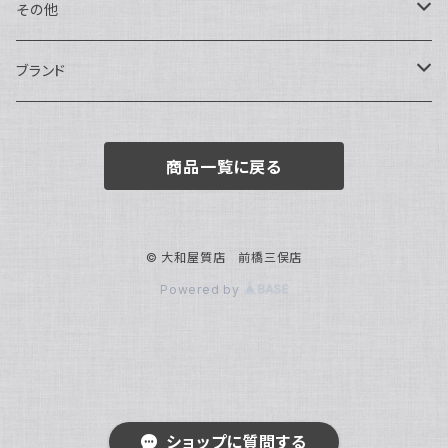
トートバッグ
指輪
アナログ・機械式
その他
バックパック・リュックサック
ピアス・イヤリング
アナログ・クォーツ
ペン・万年筆
ブランド
キーケース・パスケース
ブレスレット・バングル
デジタル
靴
AUDEMARS PIGUET
商品一覧に戻る
ボストンバッグ
チャーム・キーホルダー
ベルト
BOTTEGA VENETA
ブローチ
サングラス
BVLGARI
© 大和屋質店 前橋三俣店
Powered by
カメオ
スカーフ・ハンカチ
Cartier
帽子
CASIO
CHANEL
ショップに質問する