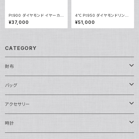
Pt900 ダイヤモンド イヤーカフ
4℃ Pt950 ダイヤモンドリング
プラチナ Y05254
プラチナ 指輪 8号 Y05243
¥37,000
¥51,000
CATEGORY
財布
長財布
バッグ
二つ折り
ショルダーバッグ・ボディバッグ
アクセサリー
ハンドバッグ・ポーチ
ネックレス
時計