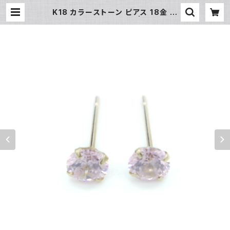
K18 カラーストーン ピアス 18金 ス
タッドピアス Y03402 | 大和屋質
店 前橋三俣店