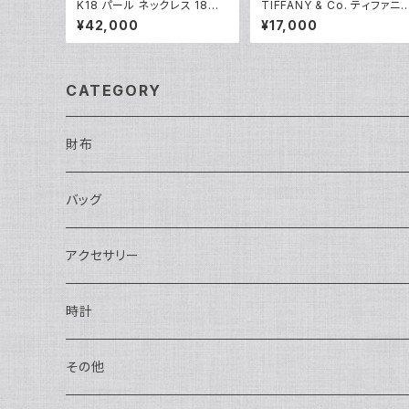
K18 パール ネックレス 18金
TIFFANY & Co. ティファニ
喜平チェーン Y05173
ノーツ スクエアプレート ペン
¥42,000
¥17,000
ダント ネックレス シルバー9
5 アズキチェーン Y05238
CATEGORY
財布
長財布
バッグ
二つ折り
ショルダーバッグ・ボディバッグ
アクセサリー
ハンドバッグ・ポーチ
ネックレス
時計
トートバッグ
指輪
アナログ・機械式
その他