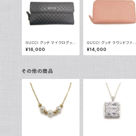
GUCCI グッチ マイクログッチ
GUCCI グッチ ラウンドファ
シマレザー 3つ折 ラウンドフ
ナー長財布 インターロッキン
¥16,000
¥14,000
ァスナー 長財布 449364
グG レザー ピンク 2711H 8
496085 ブラック Y05068
02 Y04140
その他の商品