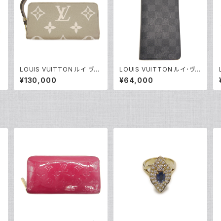
ス
LOUIS VUITTON ルイ ヴィ
LOUIS VUITTON ルイ･ヴィ
トン ジッピー・ウォレット モノ
トン 長財布 ダミエ グラフィッ
¥130,000
¥64,000
4
グラム アンプラント 長財布 ト
ト ポルトフォイユ・ブラザ N62
ゥルトレールクレーム M697
665 Y05199
94 Y04463