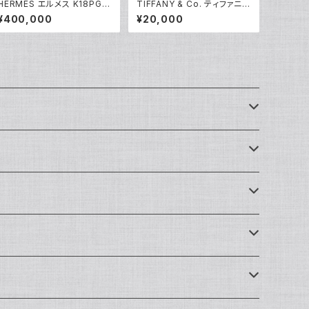
HERMES エルメス K18PG
TIFFANY & Co. ティファニー
エクスリブリスPM 1Pダイヤ
アトラス キューブ ペンダント
¥400,000
¥20,000
モンド ネックレス 18金 ピン
ネックレス シルバー925 アズ
クゴールド Y05123
キチェーン Y05237