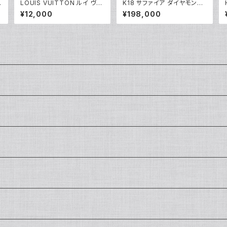
ー
LOUIS VUITTON ルイ ヴィ
K18 サファイア ダイヤモンド
トン ジッピー・ウォレット モノ
デザインリング 18金 指輪 12
¥12,000
¥198,000
2
グラム ヴェルニ ローズアンデ
号 Y05246
ィアン 長財布 M90075 Y05
071