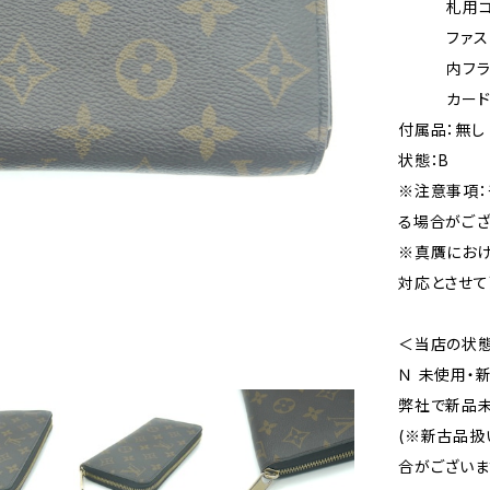
札用コン
ファスナ
内フラット
カード用ポ
付属品：無し
状態：B
※注意事項：
る場合がござ
※真贋にお
対応とさせて
＜当店の状
Ｎ 未使用・
弊社で新品未
(※新古品扱
合がございま