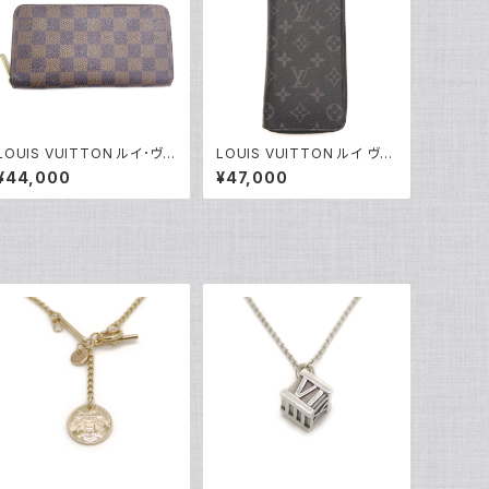
LOUIS VUITTON ルイ･ヴィ
LOUIS VUITTON ルイ ヴィ
トン 長財布 N60015 ダミエ・
トン ジッピーウォレット ヴェル
¥44,000
¥47,000
エベヌ ジッピー・ウォレット ブ
ティカル モノグラム エクリプ
ラウン Y05198
ス 長財布 M62295 Y0446
2