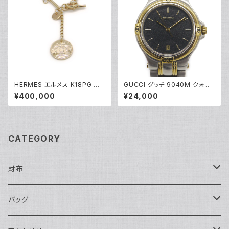
HERMES エルメス K18PG エ
GUCCI グッチ 9040M クォー
クスリブリスPM 1Pダイヤモンド
ツ 黒文字盤 メンズウォッチ Y05
¥400,000
¥24,000
ネックレス 18金 ピンクゴールド
263
Y05123
CATEGORY
財布
長財布
バッグ