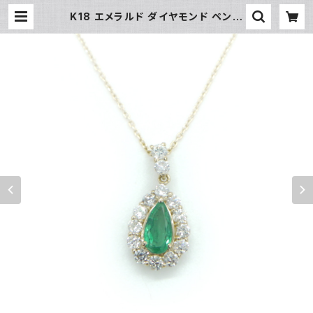
K18 エメラルド ダイヤモンド ペンダ
ント ネックレス 18金 アズキチェーン
Y04048 | 大和屋質店 前橋三俣店