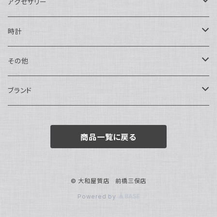
二つ折り
ショルダーバッグ・ボディバッグ
アクセサリー
ハンドバッグ・ポーチ
ネックレス
時計
トートバッグ
指輪
アナログ・機械式
その他
バックパック・リュックサック
ピアス・イヤリング
アナログ・クォーツ
ペン・万年筆
ブランド
キーケース・パスケース
ブレスレット・バングル
デジタル
靴
AUDEMARS PIGUET
商品一覧に戻る
ボストンバッグ
チャーム・キーホルダー
ベルト
BOTTEGA VENETA
ブローチ
サングラス
BVLGARI
© 大和屋質店 前橋三俣店
Powered by
カメオ
スカーフ・ハンカチ
Cartier