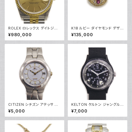
ROLEX ロレックス デイトジャ
K18 ルビー ダイヤモンド デザイ
スト 68273 L番 自動巻き ゴー
ンリング 18金 指輪 10号 Y052
¥980,000
¥135,000
ルド文字盤 Y05283
45
CITIZEN シチズン アテッサ エ
KELTON ケルトン ジャングル
コドライブ ソーラー レディース
キャンパー ウォッチ 手巻き時計
¥5,000
¥7,000
ウォッチ E010-K17977 シェル
黒文字盤 9123222J Y05281
文字盤 Y05274