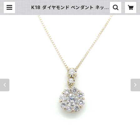
K18 ダイヤモンド ペンダント ネック
レス 18金 ベネチアンチェーン Y040
67 | 大和屋質店 前橋三俣店