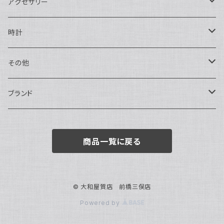
二つ折り
ショルダーバッグ・ボディバッグ
アクセサリー
ハンドバッグ・ポーチ
ネックレス
時計
トートバッグ
指輪
アナログ・機械式
その他
バックパック・リュックサック
ピアス・イヤリング
アナログ・クォーツ
ペン・万年筆
ブランド
キーケース・パスケース
ブレスレット・バングル
デジタル
靴
AUDEMARS PIGUET
商品一覧に戻る
ボストンバッグ
チャーム・キーホルダー
ベルト
BOTTEGA VENETA
ブローチ
サングラス
BVLGARI
© 大和屋質店 前橋三俣店
Powered by
カメオ
スカーフ・ハンカチ
Cartier