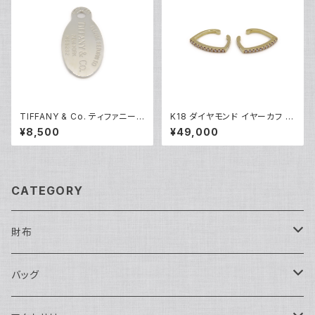
TIFFANY & Co. ティファニー
K18 ダイヤモンド イヤーカフ 1
リターントゥ タグ ネックレストッ
8金 Y05253
¥8,500
¥49,000
プ シルバー925 ペンダントトッ
プ Y05233
CATEGORY
財布
長財布
バッグ