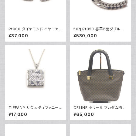
Pt900 ダイヤモンド イヤーカフ
50g Pt850 喜平6面ダブルネッ
プラチナ Y05254
クレス プラチナ ネックレスチェ
¥37,000
¥530,000
ーン Y05262
TIFFANY & Co. ティファニー
CELINE セリーヌ マカダム柄 ト
ノーツ スクエアプレート ペンダ
ートバッグ MC97/2 Y05228
¥17,000
¥65,000
ント ネックレス シルバー925 ア
ズキチェーン Y05238