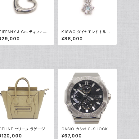
TIFFANY & Co. ティファニー
K18WG ダイヤモンド トルマ
エレサペレッティ オープンハ
リン フラワーデザイン ペンダ
¥29,000
¥88,000
ート 1Pダイヤ ペンダント ネッ
ント ネックレス 18金 ホワイト
クレス シルバー925 アズキチ
ゴールド ベネチアンチェーン
ェーン Y05239
Y05100
CELINE セリーヌ ラゲージ ナ
CASIO カシオ G-SHOCK
ノショッパー ハンドバッグ 2W
ジーショック GMC-B2100D
¥120,000
¥67,000
AY ショルダーバッグ レザー
-1AJF フルメタルクロノグラフ