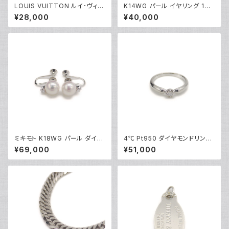
LOUIS VUITTON ルイ･ヴィト
K14WG パール イヤリング 14
ン ポシェットクレ ダミエ エベヌ
金 クリップ式 Y05249
¥28,000
¥40,000
コインケース N62658 Y0464
9
ミキモト K18WG パール ダイヤ
4℃ Pt950 ダイヤモンドリング
モンド イヤリング 18金 ホワイト
プラチナ 指輪 8号 Y05243
¥69,000
¥51,000
ゴールド ネジ式 Y05248