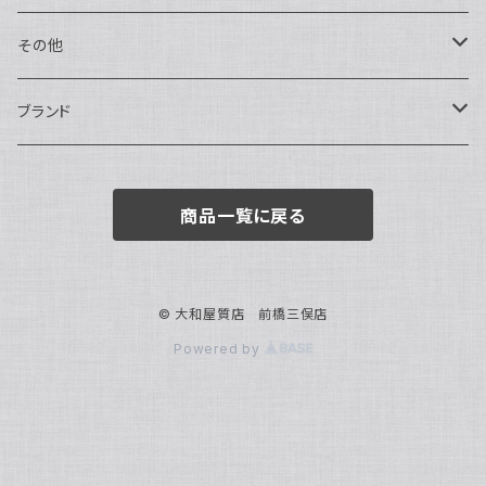
トートバッグ
指輪
アナログ・機械式
その他
バックパック・リュックサック
ピアス・イヤリング
アナログ・クォーツ
ペン・万年筆
ブランド
キーケース・パスケース
ブレスレット・バングル
デジタル
靴
AUDEMARS PIGUET
商品一覧に戻る
ボストンバッグ
チャーム・キーホルダー
ベルト
BOTTEGA VENETA
ブローチ
サングラス
BVLGARI
© 大和屋質店 前橋三俣店
Powered by
カメオ
スカーフ・ハンカチ
Cartier
帽子
CASIO