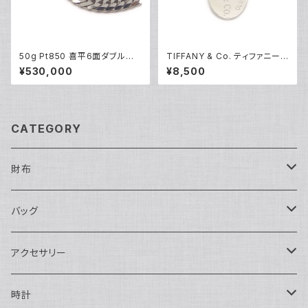
50g Pt850 喜平6面ダブルネッ
TIFFANY & Co. ティファニー
クレス プラチナ ネックレスチェ
リターントゥ タグ ネックレストッ
¥530,000
¥8,500
ーン Y05262
プ シルバー925 ペンダントトッ
プ Y05234
CATEGORY
財布
長財布
バッグ
二つ折り
ショルダーバッグ・ボディバッグ
アクセサリー
ハンドバッグ・ポーチ
ネックレス
時計