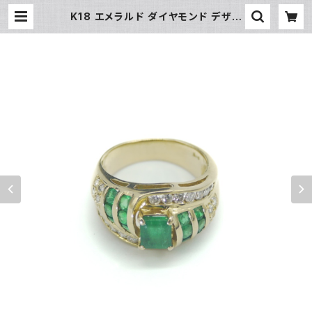
K18 エメラルド ダイヤモンド デザイ
ンリング 18金 指輪 16.5号 Y0407
8 | 大和屋質店 前橋三俣店