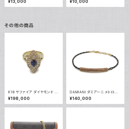
¥13,000
¥10,000
410-T003967 黒文字盤 Y05
110-T011331 白文字盤 Y052
270
79
その他の商品
K18 サファイア ダイヤモンド デ
DAMIANI ダミアーニ メトロポ
ザインリング 18金 指輪 12号 Y
リタンドリーム 6Pダイヤ ブレス
¥198,000
¥140,000
05246
レット 18金 ピンクゴールド Y0
5086