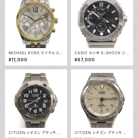
MICHAEL KORS マイケルコー
CASIO カシオ G-SHOCK ジ
ス クォーツ クロノグラフ 腕時計
ーショック GMC-B2100D-1AJ
¥11,000
¥67,000
銀文字盤 MK5955 Y05269
F フルメタルクロノグラフ ソーラ
ー電波時計 モバイルリンク 黒
文字盤 Y05216
CITIZEN シチズン アテッサ エ
CITIZEN シチズン アテッサ エ
コドライブ ソーラー 電波時計 H
コドライブ ソーラー 電波時計 H