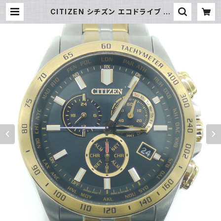
CITIZEN シチズン エコドライブ 電
波時計 クロノグラフ CB5875-97E
ソーラー 黒文字盤 Y04116 | 大和屋
質店 前橋三俣店