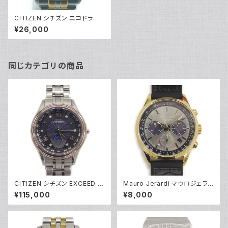
CITIZEN シチズン エコドライ
ブ 電波時計 クロノグラフ CB58
¥26,000
75-97E ソーラー 黒文字盤 Y0
4116
同じカテゴリの商品
CITIZEN シチズン EXCEED エ
Mauro Jerardi マウロジェラル
コドライブ 電波時計 ダイレクト
ディ ソーラー クロノグラフ 腕時
¥115,000
¥8,000
フライト 限定モデル EE1016-6
計 MJ063-5 グレー文字盤 Y0
6F ソーラー Y05212
5271