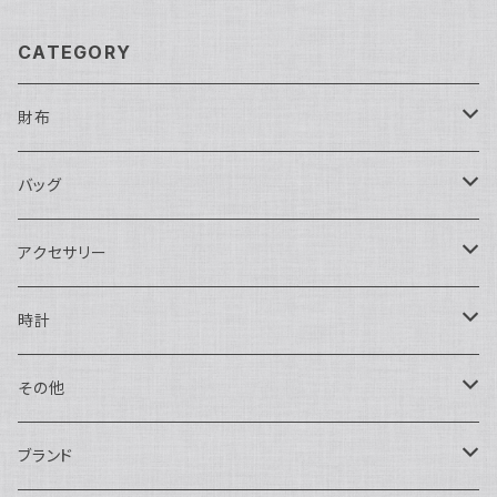
6
CATEGORY
財布
長財布
バッグ
二つ折り
ショルダーバッグ・ボディバッグ
アクセサリー
ハンドバッグ・ポーチ
ネックレス
時計
トートバッグ
指輪
アナログ・機械式
その他
バックパック・リュックサック
ピアス・イヤリング
アナログ・クォーツ
ペン・万年筆
ブランド