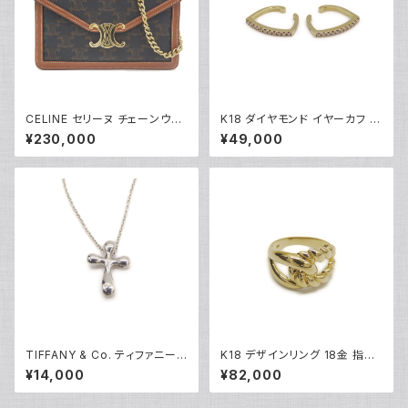
CELINE セリーヌ チェーンウォ
K18 ダイヤモンド イヤーカフ 1
レット マーゴ トリオンフキャンバ
8金 Y05253
¥230,000
¥49,000
ス ショルダーバッグ 10L462D
QB.04LU Y05229
TIFFANY & Co. ティファニー
K18 デザインリング 18金 指輪
エルサペレッティ スモールクロ
9号 Y05273
¥14,000
¥82,000
ス ペンダント ネックレス シルバ
ー925 アズキチェーン Y0523