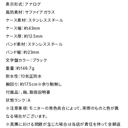
表示形式：アナログ
風防素材：サファイアガラス
ケース素材：ステンレススチール
ケース幅：約43mm
ケース厚：約12.5mm
バンド素材：ステンレススチール
バンド幅：約23mm
文字盤カラー：ブラック
重量：約148.7g
耐水性：10気圧防水
腕回り：約17.5cm※余り駒無し
付属品：、箱、取扱説明書
状態ランク：A
※注意事項：モニターの発色具合によって、実際のものと色が異
なる場合がございます。
※真贋における問題が生じた場合は当店が責任を持って全額返