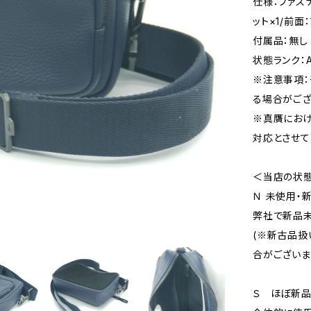
仕様：ファス
ット×1/前面
付属品：無し
状態ランク：
※注意事項：
る場合がござ
※真贋にお
対応とさせて
＜当店の状
Ｎ 未使用・
弊社で新品未
(※新古品扱
合がございま
Ｓ ほぼ新