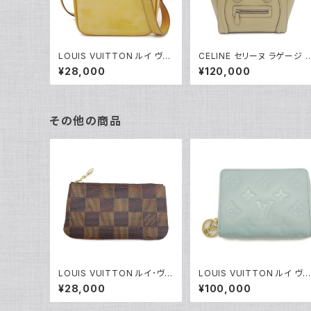
LOUIS VUITTON ルイ ヴィ
CELINE セリーヌ ラゲージ 
トン モノグラム・ヴェルニ ウー
ノショッパー ハンドバッグ 2
¥28,000
¥120,000
スター ショルダーバッグ ロー
AY ショルダーバッグ レザー
ズピンク M91037 Y05203
ベージュ 189243 Y05219
その他の商品
LOUIS VUITTON ルイ･ヴィ
LOUIS VUITTON ルイ ヴィ
トン ポシェットクレ ダミエ エ
トン ポルトフォイユ ルー モノ
¥28,000
¥100,000
ベヌ コインケース N62658
グラム クッサン ブルーグラシ
Y04649
エ 2つ折り財布 M81709 Y