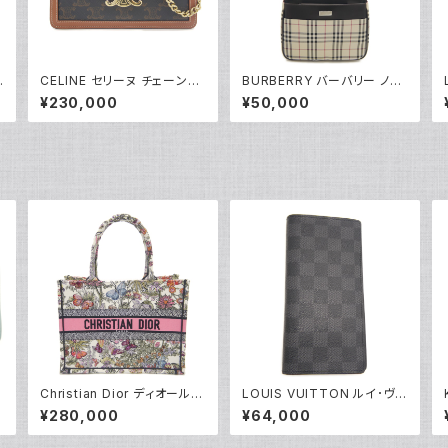
ナ
CELINE セリーヌ チェーンウ
BURBERRY バーバリー ノバ
W
ォレット マーゴ トリオンフキャ
チェック柄 ショルダーバッグ Y
¥230,000
¥50,000
ンバス ショルダーバッグ 10L4
05220
62DQB.04LU Y05229
Christian Dior ディオール
LOUIS VUITTON ルイ･ヴィ
ブックトート バッグ ミディアム
トン 長財布 ダミエ グラフィッ
¥280,000
¥64,000
ハンドバッグ メキシコミレフィ
ト ポルトフォイユ・ブラザ N62
0
オリ M1296ZEBJ Y05232
665 Y05199