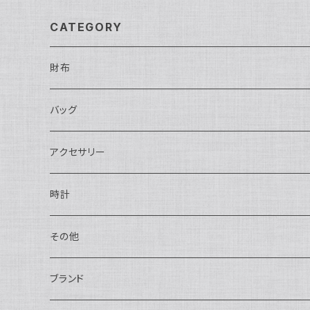
5200
CATEGORY
財布
長財布
バッグ
二つ折り
ショルダーバッグ・ボディバッグ
アクセサリー
ハンドバッグ・ポーチ
ネックレス
時計
トートバッグ
指輪
アナログ・機械式
その他
バックパック・リュックサック
ピアス・イヤリング
アナログ・クォーツ
ペン・万年筆
ブランド