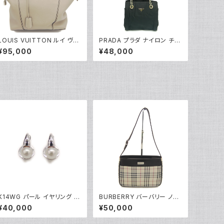
LOUIS VUITTON ルイ ヴィ
PRADA プラダ ナイロン チェ
トン ロックイットPM パルナセ
ーンショルダートートバッグ 型
¥95,000
¥48,000
ア ハンドバッグ 2WAY ショル
掛け ショルダーバッグ B4418
ダーバッグ M50030 Y0520
Y04337
9
K14WG パール イヤリング 1
BURBERRY バーバリー ノバ
4金 クリップ式 Y05249
チェック柄 ショルダーバッグ Y
¥40,000
¥50,000
05220