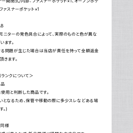
ナー開閉式/内部：ファスナーポケット×1、オープンポケ
：ファスナーポケット×1
AB
モニターの発色具合によって、実際のものと色が異な
います。
ける問題が生じた場合は当店が責任を持って全額返金
頂きます。
態ランクについて＞
新品
使用と判断した商品です。
いとなるため、保管や移動の際に多少スレなどある場
す。)
品同様