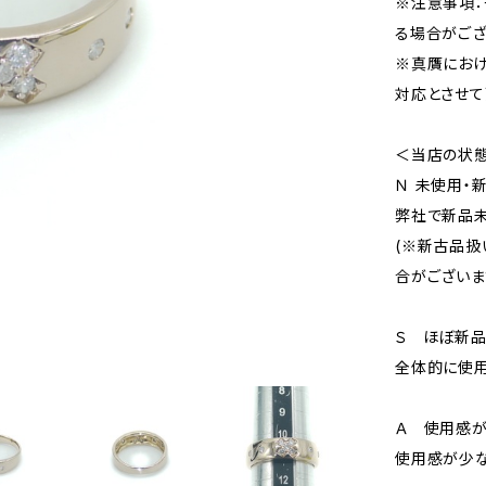
※注意事項：
る場合がござ
※真贋にお
対応とさせて
＜当店の状
Ｎ 未使用・
弊社で新品未
(※新古品扱
合がございま
Ｓ ほぼ新
全体的に使用
Ａ 使用感が
使用感が少な