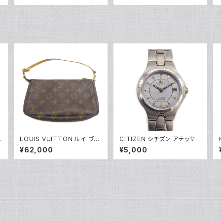
5244
輪 17号 Y05256
ー
LOUIS VUITTON ルイ ヴィ
CITIZEN シチズン アテッサ
トン ポシェット アクセソワー
エコドライブ ソーラー レディ
¥62,000
¥5,000
金
ル ポーチ モノグラム M5198
ースウォッチ E010-K17977
0 Y05227
シェル文字盤 Y05274