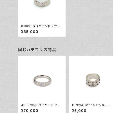
K18PG ダイヤモンド デザイ
ンリング 18金 指輪 11号 Y04
¥65,000
167
同じカテゴリの商品
4℃ Pt950 ダイヤモンドリン
Pinky&Dianne ピンキーア
グ [True Love] プラチナ 指
ンドダイアン シルバーリング
¥70,000
¥5,000
輪 8号 Y05242
指輪 9号 Y04624