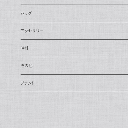
長財布
バッグ
二つ折り
ショルダーバッグ・ボディバッグ
アクセサリー
ハンドバッグ・ポーチ
ネックレス
時計
トートバッグ
指輪
アナログ・機械式
その他
バックパック・リュックサック
ピアス・イヤリング
アナログ・クォーツ
ペン・万年筆
ブランド
キーケース・パスケース
ブレスレット・バングル
デジタル
靴
AUDEMARS PIGUET
ボストンバッグ
チャーム・キーホルダー
ベルト
BOTTEGA VENETA