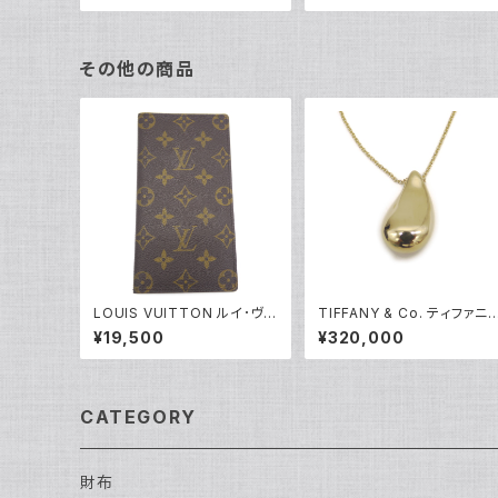
その他の商品
LOUIS VUITTON ルイ･ヴィ
TIFFANY & Co. ティファニ
トン モノグラム ポルト バルー
K18 エルサペレッティ ドロッ
¥19,500
¥320,000
ル カルト クレディ M61823
プペンダント ネックレス 18
Y05170
アズキチェーン Y05240
CATEGORY
財布