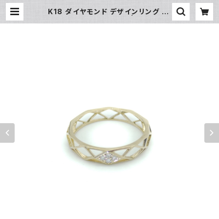
K18 ダイヤモンド デザインリング 18
金 指輪 12号 Y04173 | 大和屋質
店 前橋三俣店