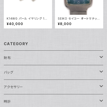
K14WG パール イヤリング 14
SEIKO セイコー オートマチック
金 クリップ式 Y05249
2409-3010 自動巻き スクエ
¥40,000
¥8,000
アダイアル アンティーク 青文字
盤 ※裏蓋個人名刻印あり Y05
282
CATEGORY
財布
長財布
バッグ
二つ折り
ショルダーバッグ・ボディバッグ
アクセサリー
ハンドバッグ・ポーチ
ネックレス
時計