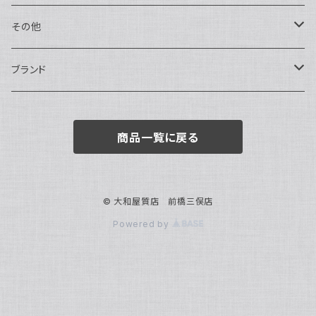
トートバッグ
指輪
アナログ・機械式
その他
バックパック・リュックサック
ピアス・イヤリング
アナログ・クォーツ
ペン・万年筆
ブランド
キーケース・パスケース
ブレスレット・バングル
デジタル
靴
AUDEMARS PIGUET
商品一覧に戻る
ボストンバッグ
チャーム・キーホルダー
ベルト
BOTTEGA VENETA
ブローチ
サングラス
BVLGARI
© 大和屋質店 前橋三俣店
Powered by
カメオ
スカーフ・ハンカチ
Cartier
帽子
CASIO