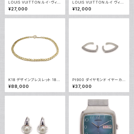
LOUIS VUITTON ルイ･ヴィト
LOUIS VUITTON ルイ ヴィト
ン オーガナイザードゥポッシュ
ン ジッピー・ウォレット モノグラ
¥27,000
¥12,000
モノグラム カードケース M6117
ム ヴェルニ ローズアンディアン
1 Y04465
長財布 M90075 Y05071
K18 デザインブレスレット 18金
Pt900 ダイヤモンド イヤーカフ
チェーンブレスレット Y04933
プラチナ Y05254
¥88,000
¥37,000