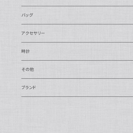
長財布
バッグ
二つ折り
ショルダーバッグ・ボディバッグ
アクセサリー
ハンドバッグ・ポーチ
ネックレス
時計
トートバッグ
指輪
アナログ・機械式
その他
バックパック・リュックサック
ピアス・イヤリング
アナログ・クォーツ
ペン・万年筆
ブランド
キーケース・パスケース
ブレスレット・バングル
デジタル
靴
AUDEMARS PIGUET
ボストンバッグ
チャーム・キーホルダー
ベルト
BOTTEGA VENETA