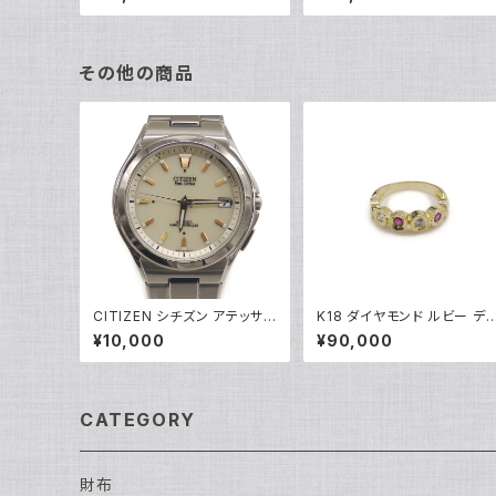
ホワイトゴールド アズキチェ
05101
ーン Y04907
その他の商品
CITIZEN シチズン アテッサ
K18 ダイヤモンド ルビー デ
エコドライブ ソーラー 電波時
インリング 18金 指輪 8号 Y
¥10,000
¥90,000
計 H110-T011331 白文字盤
4918
Y05279
CATEGORY
財布