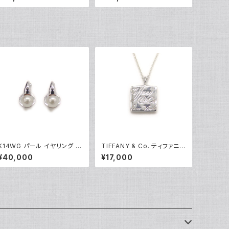
ート 1Pダイヤ ペンダント ネッ
ント ネックレス 18金 ホワイト
クレス シルバー925 アズキチ
ゴールド ベネチアンチェーン
ェーン Y05239
Y05100
K14WG パール イヤリング 1
TIFFANY & Co. ティファニー
4金 クリップ式 Y05249
ノーツ スクエアプレート ペン
¥40,000
¥17,000
ダント ネックレス シルバー92
5 アズキチェーン Y05238