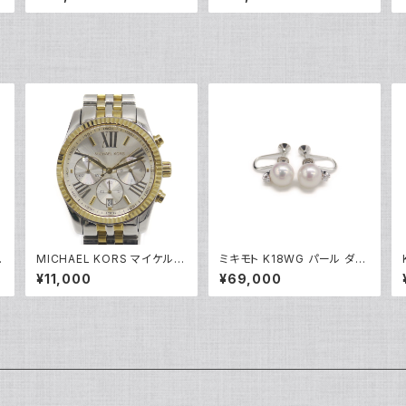
05014
ンダント ネックレス 18金 ホ
ワイトゴールド アズキチェー
ン Y05103
ザ
MICHAEL KORS マイケルコ
ミキモト K18WG パール ダイ
0
ース クォーツ クロノグラフ 腕
ヤモンド イヤリング 18金 ホ
¥11,000
¥69,000
時計 銀文字盤 MK5955 Y0
ワイトゴールド ネジ式 Y052
5269
48