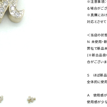
※注意事項：
る場合がござ
※真贋にお
対応とさせて
＜当店の状
Ｎ 未使用・
弊社で新品未
(※新古品扱
合がございま
Ｓ ほぼ新
全体的に使用
Ａ 使用感が
使用感が少な